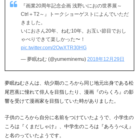
『画業20周年記念企画 浅野いにおの世界展～
Ctrl＋T2～』トークショーゲストによんでいただ
きました。
いにおさん20年、ねむ10年。お互い節目でおし
ゃべりできて楽しかった〜！
pic.twitter.com/2OwXTR30HG
— 夢眠ねむ (@yumeminemu)
2018年12月29日
夢眠ねむさんは、幼少期のころから同じ地元出身である松
尾芭蕉に憧れて俳人を目指したり、漫画『のらくろ』の影
響を受けて漫画家を目指していた時がありました。
子供のころから自分に名前をつけていたようで、小学生の
ころは『くまだしゃけ』、中学生のころは『あろうべえ』
と名のっていたようです。