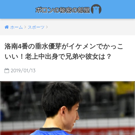
ホーム
スポーツ
洛南4番の垂水優芽がイケメンでかっこ
いい！老上中出身で兄弟や彼女は？
2019/01/13