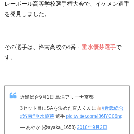
レーボール高等学校選手権大会で、イケメン選手
を発見しました。
その選手は、洛南高校の4番・
垂水優芽選手
で
す。
近畿総合9月1日 島津アリーナ京都
3セット目にSAを決めた直人くんに
#近畿総合
#洛南
#垂水優芽
選手
pic.twitter.com/I86fYC06nq
— あやか (@ayaka_1658)
2018年9月2日