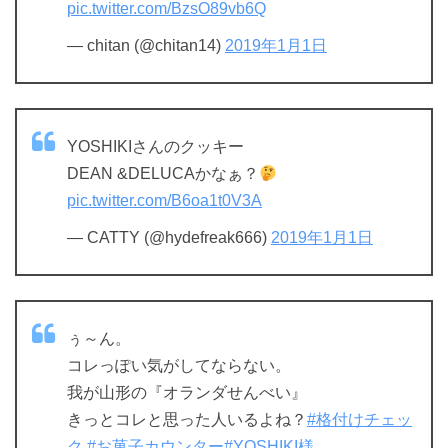
pic.twitter.com/BzsO89vb6Q
— chitan (@chitan14)
2019年1月1日
YOSHIKIさんのクッキー
DEAN &DELUCAかなぁ？
pic.twitter.com/B6oa1t0V3A
— CATTY (@hydefreak666)
2019年1月1日
ぅ～ん。
コレっぽい気がしてならない。
我が山形の『オランダせんべい』
きっとコレと思った人いるよね？
#格付けチェッ
ク
#お菓子カウンター
#YOSHIKI様