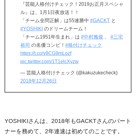
『芸能人格付けチェック！2019お正月スペシャ
ル』は、1月1日夜放送！！
「チーム全問正解」は55連勝中
#GACKT
と
#YOSHIKI
のドリームチーム！
「チーム1951年生まれ」は
#中村雅俊
、
#三宅
裕司
の名優コンビ！
#格付けチェック
https://t.co/v8CG9mLozf
pic.twitter.com/1T1elcXyzw
— 芸能人格付けチェック (@kakuzukecheck)
2018年12月26日
YOSHIKIさんは、2018年もGACKTさんのパート
ナーを務めて、2年連速は初めてのことです。