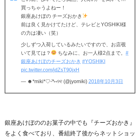
買っちゃうよねー！
銀座あけぼの チーズおかき
前は良く見かけてたけど、テレビとYOSHIKI様
の力は凄い（笑）
少しずつ入荷しているみたいですので、お店覗
いて見ては？
ちなみに、お一人様2点まで。
#
銀座あけぼのチーズおかき
#YOSHIKI
pic.twitter.com/jdZsT90jxH
— ☻*miki*♡ᵕ̈*⑅୨୧ (@jyomiki)
2018年10月3日
銀座あけぼののお菓子の中でも『チーズおかき』
をよく食べており、番組終了後からネットショッ