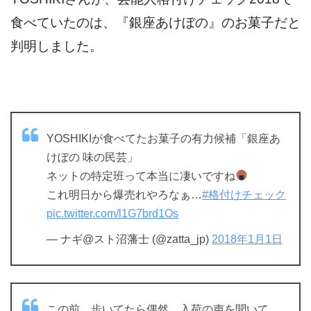
食べていたのは、『銀座あけぼの』のお菓子だと
判明しました。
YOSHIKIが食べてたお菓子の有力候補「銀座あ
けぼの 味の民芸」
ネットの特定班って本当に凄いですね
これ明日から爆売れやろなぁ…
#格付けチェック
pic.twitter.com/l1G7brd1Os
— ナギ@スト沼藩士 (@zatta_jp)
2018年1月1日
この前、歩いてたら偶然、入荷の声を聞いて…