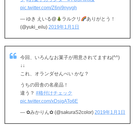
pic.twitter.com/Z6ni9nyvgh
— ゆき えいる@
ラルクリ
ありがとう！
(@yuki_eilu)
2019年1月1日
今回、いろんなお菓子が用意されてますね(^^)
↓↓
これ、オランダせんべい かな？
うちの田舎の名産品！
違う？
#格付けチェック
pic.twitter.com/xDsjgATo6E
— ✿みかりん✿ (@sakuraS2color)
2019年1月1日