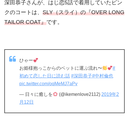
深田恭子さんが、はじ恋5話で着用していたピン
クのコートは、
SLY（スライ）の『OVER LONG
TAILOR COAT』
です。
ひゃー
お姫様抱っこからのベットに運ぶ流れ〜
#
初めて恋した日に読む話
#深田恭子
#中村倫也
pic.twitter.com/oqMeMJ7aPv
— 日々に癒しを
(@ikemenlove2112)
2019年2
月12日