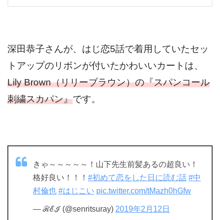
深田恭子さんが、はじ恋5話で着用していたセッ
トアップのリボンが付いたかわいいカートは、
Lily Brown（リリーブラウン）の『スパンコール
刺繍スカパン』
です。
きゃ～～～～～！山下先生前髪あるの超良い！
格好良い！！！
#初めて恋をした日に読む話
#中
村倫也
#はじこい
pic.twitter.com/tMazh0hGfw
— ℛℰℐ (@senritsuray)
2019年2月12日