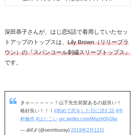
深田恭子さんが、はじ恋5話で着用していたセッ
トアップのトップスは、
Lily Brown（リリーブラ
ウン）の『スパンコール刺繍スリーブトップス』
です。
きゃ～～～～～！山下先生前髪あるの超良い！
格好良い！！！
#初めて恋をした日に読む話
#中
村倫也
#はじこい
pic.twitter.com/tMazh0hGfw
— ℛℰℐ (@senritsuray)
2019年2月12日